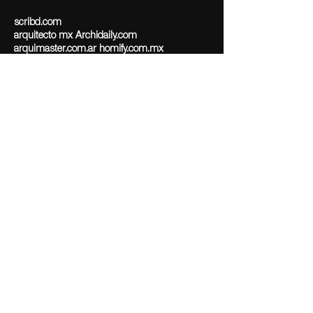
scribd.com
arquitecto mx Archidaily.com
arquimaster.com.ar homify.com.mx
distritooficinas.com
Clientes de Campañas Publicitárias y
Informes Anuales:
Copyright © Frank Lynen 2025. All rights reserved. Designed by
Digiemprendedores -
Términos y Condiciones